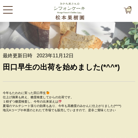
最終更新日時
2023年11月12日
田口早生の出荷を始めました(*^^*)
今年もたわわに実った田口早生
仕上げ摘果も終え、糖度検査してからの出荷です。
１樹ずつ糖度検査し、今年の出来栄えは
夏場のマルチシート張りの効果もあり、今年も高糖度のみかんに仕上がりました(*^^*)
地元Aコープや本渡のとれたて市場でも販売していますので、是非ご賞味ください